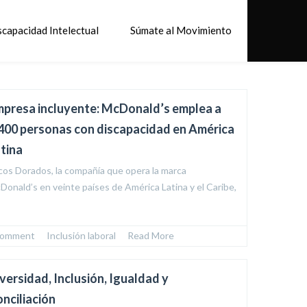
scapacidad Intelectual
Súmate al Movimiento
presa incluyente: McDonald’s emplea a
400 personas con discapacidad en América
tina
cos Dorados, la compañía que opera la marca
Donald’s en veinte países de América Latina y el Caribe,
comment
  /  
Inclusión laboral
  /  
Read More
versidad, Inclusión, Igualdad y
nciliación