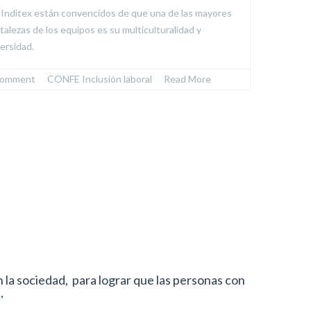
 Inditex están convencidos de que una de las mayores
rtalezas de los equipos es su multiculturalidad y
versidad.
comment
  /  
CONFE
,
Inclusión laboral
  /  
Read More
n
la sociedad,
para lograr que las personas con
.