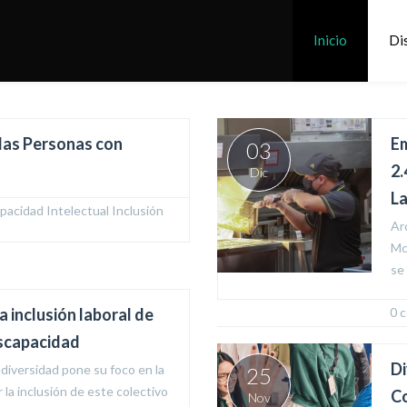
Inicio
Di
 las Personas con
Em
03
2.
Dic
La
pacidad Intelectual
,
Inclusión 
Ar
Mc
se
 inclusión laboral de
0 
iscapacidad
Di
 diversidad pone su foco en la
25
la inclusión de este colectivo
Co
Nov