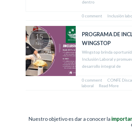
dentro
0 comment
  /  
Inclusión labo
PROGRAMA DE INCL
15
WINGSTOP
Nov
Wingstop brinda oportunid
Inclusión Laboral y promuev
desarrollo integral de
0 comment
  /  
CONFE
,
Disca
laboral
  /  
Read More
Nuestro objetivo es dar a conocer la
importan