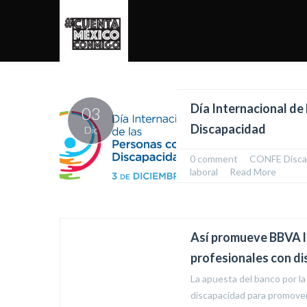
Día Internacional de
03
Discapacidad
Dic
0 comment
  /  
CONFE
,
Disca
laboral
  /  
Read More
Así promueve BBVA la
03
profesionales con d
Dic
La apuesta del banco por la
discapacidad para promover 