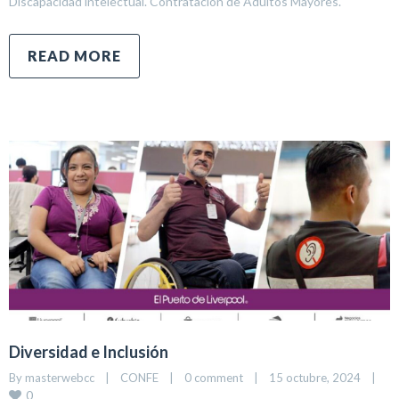
Discapacidad intelectual. Contratación de Adultos Mayores.
READ MORE
Diversidad e Inclusión
By 
masterwebcc
|
CONFE
|
0 comment
|
15 octubre, 2024    
|
0