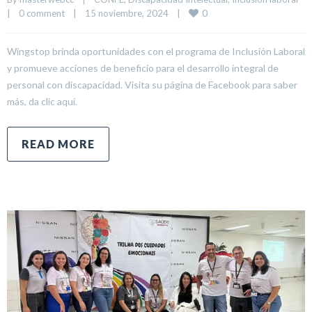
0
|
0 comment
|
15 noviembre, 2024    
|
Wingstop brinda oportunidades con el programa de Inclusión Laboral
y promueve acciones de beneficio para el desarrollo integral de
personal con discapacidad. Visita su página de Facebook para saber
más, da clic aquí.
READ MORE