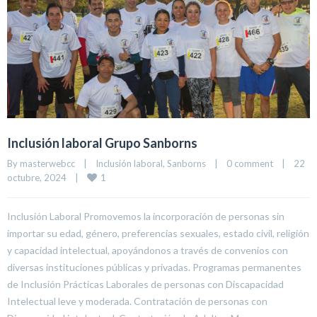
Inclusión laboral Grupo Sanborns
By 
masterwebcc
|
Inclusión laboral
, 
Sanborns
|
0 comment
|
22 
1
octubre, 2024    
|
Inclusión Laboral Promovemos la incorporación de personas sin
importar su edad, género, preferencias sexuales, estado civil, religión
y capacidad intelectual, apoyándonos a través de convenios con
diversas instituciones públicas y privadas. Programas permanentes
de Inclusión Prácticas Laborales de personas con Discapacidad
Intelectual leve y moderada. Contratación de personas con