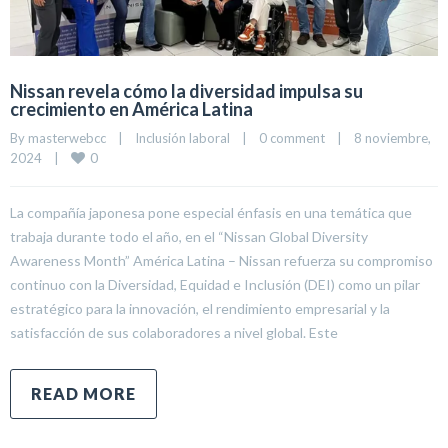
Nissan revela cómo la diversidad impulsa su
crecimiento en América Latina
By 
masterwebcc
|
Inclusión laboral
|
0 comment
|
8 noviembre, 
0
2024    
|
La compañía japonesa pone especial énfasis en una temática que
trabaja durante todo el año, en el “Nissan Global Diversity
Awareness Month” América Latina – Nissan refuerza su compromiso
continuo con la Diversidad, Equidad e Inclusión (DEI) como un pilar
estratégico para la innovación, el rendimiento empresarial y la
satisfacción de sus colaboradores a nivel global. Este
READ MORE