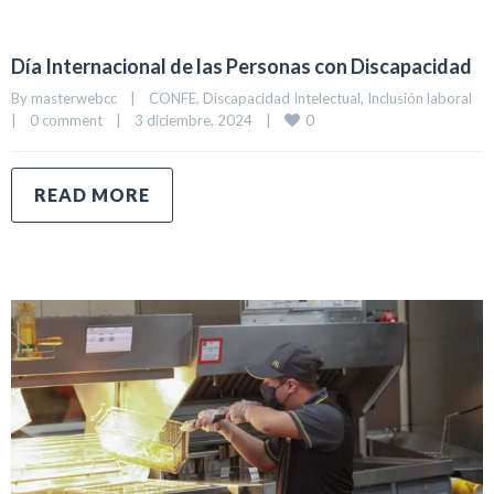
Día Internacional de las Personas con Discapacidad
By 
masterwebcc
|
CONFE
, 
Discapacidad Intelectual
, 
Inclusión laboral
0
|
0 comment
|
3 diciembre, 2024    
|
READ MORE