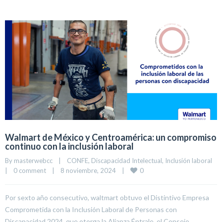
Walmart de México y Centroamérica: un compromiso
continuo con la inclusión laboral
By 
masterwebcc
|
CONFE
, 
Discapacidad Intelectual
, 
Inclusión laboral
0
|
0 comment
|
8 noviembre, 2024    
|
Por sexto año consecutivo, waltmart obtuvo el Distintivo Empresa
Comprometida con la Inclusión Laboral de Personas con
Discapacidad 2024, que otorga la Alianza Éntrale, el Consejo