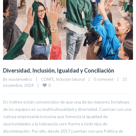
Diversidad, Inclusión, Igualdad y Conciliación
By 
masterwebcc
|
CONFE
, 
Inclusión laboral
|
0 comment
|
25 
0
noviembre, 2024    
|
En Inditex están convencidos de que una de las mayores fortalezas
de los equipos es su multiculturalidad y diversidad. Cuentan con una
cultura empresarial inclusiva que fomenta la igualdad de
oportunidades y la tolerancia cero frente a todo tipo de
discriminación. Por ello, desde 2017 cuentan con una Política de