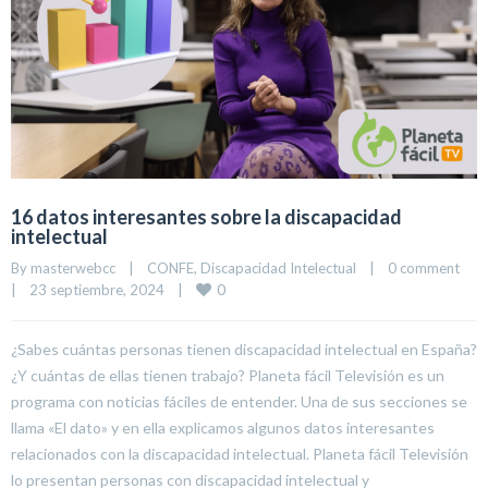
16 datos interesantes sobre la discapacidad
intelectual
By 
masterwebcc
|
CONFE
, 
Discapacidad Intelectual
|
0 comment
0
|
23 septiembre, 2024    
|
¿Sabes cuántas personas tienen discapacidad intelectual en España?
¿Y cuántas de ellas tienen trabajo? Planeta fácil Televisión es un
programa con noticias fáciles de entender. Una de sus secciones se
llama «El dato» y en ella explicamos algunos datos interesantes
relacionados con la discapacidad intelectual. Planeta fácil Televisión
lo presentan personas con discapacidad intelectual y