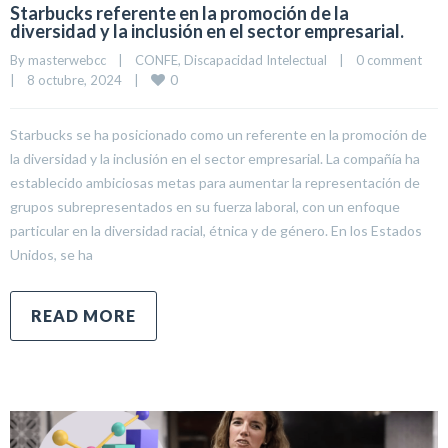
Starbucks referente en la promoción de la
diversidad y la inclusión en el sector empresarial.
By 
masterwebcc
|
CONFE
, 
Discapacidad Intelectual
|
0 comment
0
|
8 octubre, 2024    
|
Starbucks se ha posicionado como un referente en la promoción de
la diversidad y la inclusión en el sector empresarial. La compañía ha
establecido ambiciosas metas para aumentar la representación de
grupos subrepresentados en su fuerza laboral, con un enfoque
particular en la diversidad racial, étnica y de género. En los Estados
Unidos, se ha
READ MORE