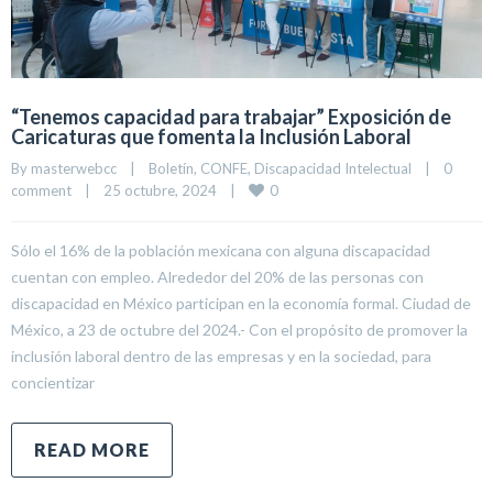
“Tenemos capacidad para trabajar” Exposición de
Caricaturas que fomenta la Inclusión Laboral
By 
masterwebcc
|
Boletín
, 
CONFE
, 
Discapacidad Intelectual
|
0 
0
comment
|
25 octubre, 2024    
|
Sólo el 16% de la población mexicana con alguna discapacidad
cuentan con empleo. Alrededor del 20% de las personas con
discapacidad en México participan en la economía formal. Ciudad de
México, a 23 de octubre del 2024.- Con el propósito de promover la
inclusión laboral dentro de las empresas y en la sociedad, para
concientizar
READ MORE