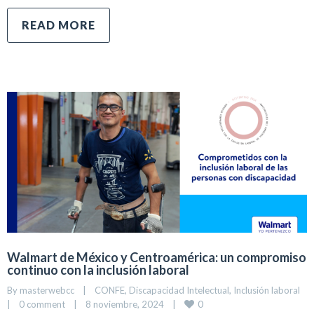
READ MORE
Walmart de México y Centroamérica: un compromiso
continuo con la inclusión laboral
By 
masterwebcc
|
CONFE
, 
Discapacidad Intelectual
, 
Inclusión laboral
0
|
0 comment
|
8 noviembre, 2024    
|