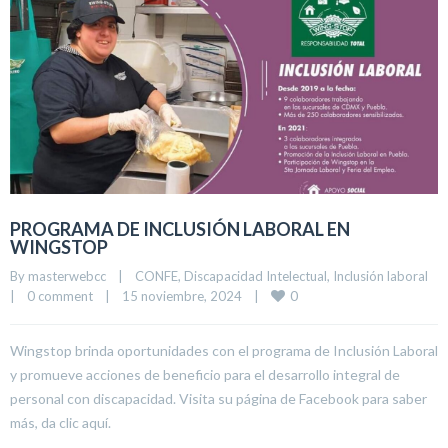
PROGRAMA DE INCLUSIÓN LABORAL EN
WINGSTOP
By 
masterwebcc
|
CONFE
, 
Discapacidad Intelectual
, 
Inclusión laboral
0
|
0 comment
|
15 noviembre, 2024    
|
Wingstop brinda oportunidades con el programa de Inclusión Laboral
y promueve acciones de beneficio para el desarrollo integral de
personal con discapacidad. Visita su página de Facebook para saber
más, da clic aquí.